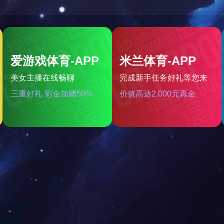
合金人字梯系列
产品规格
型号
伸展长度（m）
03-15
1.5
03-20
2
03-25
2.5
03-30
3
03-35
3.5
03-40
4
03-45
4.5
03-50
5