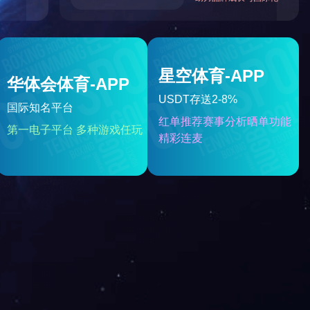
自重（kg）
8.6
10.2
单面平衡杆
12.8
15.8
18.6
21.1
双面平衡杆
23.7