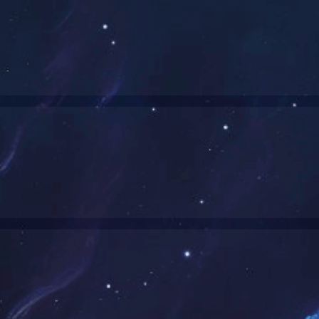
规格
产品介绍