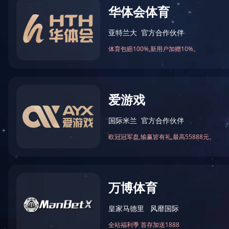
铝合金六关节梯
产品